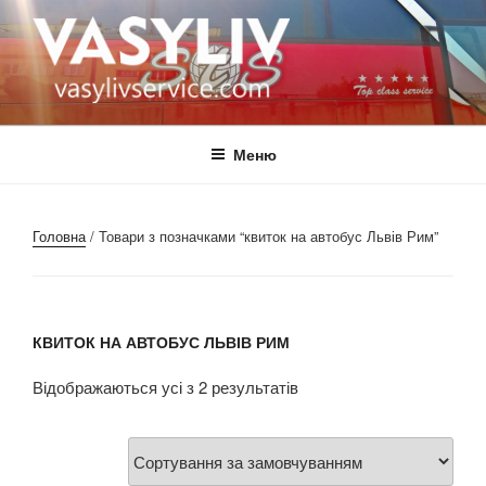
Перейти
до
вмісту
ВАСИЛІВ
автобус Україна Італія
Меню
Головна
/ Товари з позначками “квиток на автобус Львів Рим”
КВИТОК НА АВТОБУС ЛЬВІВ РИМ
Відображаються усі з 2 результатів