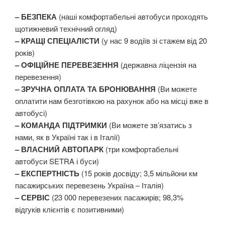
– БЕЗПЕКА
(наші комфортабельні автобуси проходять
щотижневий технічний огляд)
– КРАЩІ СПЕЦІАЛІСТИ
(у нас 9 водіїв зі стажем від 20
років)
– ОФІЦІЙНЕ ПЕРЕВЕЗЕННЯ
(державна ліцензія на
перевезення)
– ЗРУЧНА ОПЛАТА ТА БРОНЮВАННЯ
(Ви можете
оплатити нам безготівкою на рахунок або на місці вже в
автобусі)
– КОМАНДА ПІДТРИМКИ
(Ви можете зв’язатись з
нами, як в Україні так і в Італії)
– ВЛАСНИЙ АВТОПАРК
(три комфортабельні
автобуси SETRA і буси)
– ЕКСПЕРТНІСТЬ
(15 років досвіду; 3,5 мільйони км
пасажирських перевезень Україна – Італія)
– СЕРВІС
(23 000 перевезених пасажирів; 98,3%
відгуків клієнтів є позитивними)