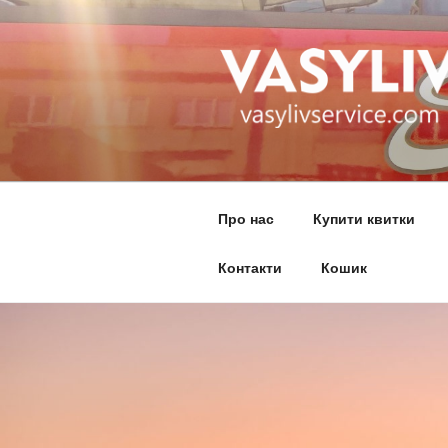
Перейти
до
вмісту
ВАСИЛІВ
автобус Україна Італія
Про нас
Купити квитки
Контакти
Кошик