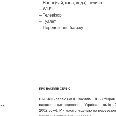
– Напої (чай, кава, вода), печиво
– WI-FI
– Телевізор
– Туалет
– Перевезення багажу
ПРО ВАСИЛІВ СЕРВІС
ВАСИЛІВ сервіс (ФОП Василів і ПП «Стефан т
пасажирських перевезень Україна – Італія –
 на
2002 року). Ми маємо ліцензію на перевезе
нашим клієнтам якісний сервіс.