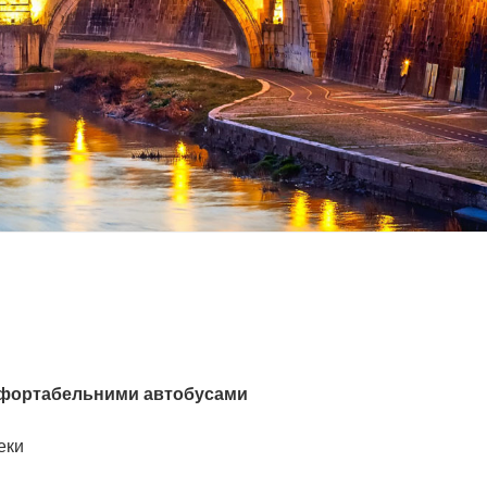
омфортабельними автобусами
еки