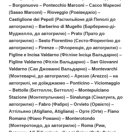
– Borgonuovo – Pontecchio Marconi – Сассо Марконі
(Sasso Marconi) – Rioveggio (Ровіведжіо) –
Castiglione dei Pepoli (Растильйоне дій Пеполі до
автогрилю) – Barberino di Mugello (Барберино-ді-
Муджелло, до автогрилю) – Prato (Прато до
автогрилю) – Sesto Fiorentino (Сесто-Фіорентіно до
автогрилю) – Firenze – (Флоренція, до автогрилю) –
Figline e Incisa Valdarno (Фігліне Інсіца Вальдарно) –
Figline Valdarno (Фіглін Вальдарно) – San Giovanni
Valdarno (Сан Джованні Вальдарно) – Montevarchi
(Монтеварчі, до автогрилю) – Ареззо (Arezzo) – на
автогрилі, не доїжджаємо – Ponticino – Viciomaggio
– Bettolle (Беттолле, Беттолл) – Montepulciano
Stazione (Монтепульчано) – Sinalunga (Сіналунга, до
автогрилю) – Fabro (Фабро) – Orvieto (Орвієто) –
Аттільяно (Atigliano, Atigliana) – Орте (Orte) – Fiano
Romano (Фіано Романо) – Monterotondo
(Монтеротондо, до автогрилю) – Roma (Рим,