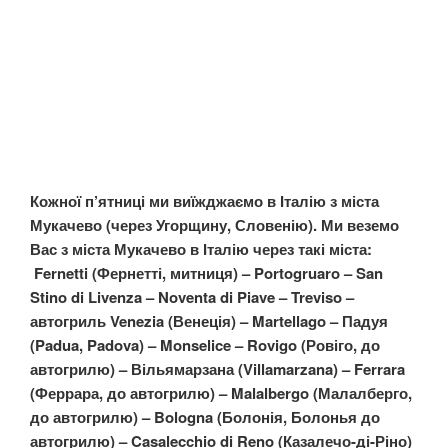
Кожної п’ятниці ми виїжджаємо в Італію з міста
Мукачево (через Угорщину, Словенію). Ми веземо
Вас з міста Мукачево в Італію через такі міста:
Fernetti (Фернетті, митниця) – Portogruaro – San
Stino di Livenza – Noventa di Piave – Treviso –
автогриль Venezia (Венеція) – Martellago – Падуя
(Padua, Padova) – Monselice – Rovigo (Ровіго, до
автогрилю) – Вільямарзана (Villamarzana) – Ferrara
(Феррара, до автогрилю) – Malalbergo (Малалберго,
до автогрилю) – Bologna (Болонія, Болонья до
автогрилю) – Casalecchio di Reno (Казалечо-ді-Ріно)