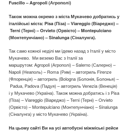
Fuscillo – Agropoli (Агрополі)
Також можна окремо з міста Мукачево добратись у
італійські міста: Pisa (Піза) – Viareggio (Віареджо) –
Terni (Терні) – Orvieto (Орвієто) – Montepulciano
(Монтепунчіано) – Sinalunga (Сіналунга).
Так само кожної неділі ми їдемо назад з Італії у місто
Мукачево. Ми веземо Вас з Італії за
маршрутом: Agropoli (Агрополі) – Salerno (Салерно) –
Napoli (Неаполь) – Roma (Рим) – автогриль Firenze
(Флоренція) – автогриль (Bologna (Болонія, Болонья) –
Padua, Padova (Падуя) – автогриль Venezia (Венеція)
і у Мукачево (Україна). Також можна добратись і з Pisa
(Піза) – Viareggio (Віареджо) – Terni (Терні) – Orvieto
(Орвієто) – Montepulciano (Монтепунчіано) – Sinalunga
(Сіналунга) у місто Мукачево (Україна).
На цьому сайті Ви на усі автобусні міжміські рейси