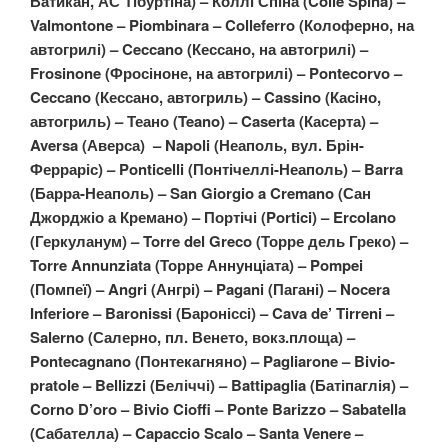
Ватикан, АС Тібуртіна) – Коллі Спіна (Colle Spina) –
Valmontone – Piombinara – Colleferro (Колоферно, на
автогрилі) – Ceccano (Кессано, на автогрилі) –
Frosinone (Фросіноне, на автогрилі) – Pontecorvo –
Ceccano (Кессано, автогриль) – Cassino (Касіно,
автогриль) – Теано (Teano) – Caserta (Касерта) –
Aversa (Аверса) – Napoli (Неаполь, вул. Брін-
Ферраріс) – Ponticelli (Понтічеллі-Неаполь) – Barra
(Барра-Неаполь) – San Giorgio a Cremano (Сан
Джорджіо а Кремано) – Портічі (Portici) – Ercolano
(Геркуланум) – Torre del Greco (Торре дель Греко) –
Torre Annunziata (Торре Аннунціата) – Pompei
(Помпеї) – Angri (Ангрі) – Pagani (Пагані) – Nocera
Inferiore – Baronissi (Бароніссі) – Cava de’ Tirreni –
Salerno (Салерно, пл. Венето, вокз.площа) –
Pontecagnano (Понтекагняно) – Pagliarone – Bivio-
pratole – Bellizzi (Беліччі) – Battipaglia (Батіпаглія) –
Corno D’oro – Bivio Cioffi – Ponte Barizzo – Sabatella
(Сабателла) – Capaccio Scalo – Santa Venere –