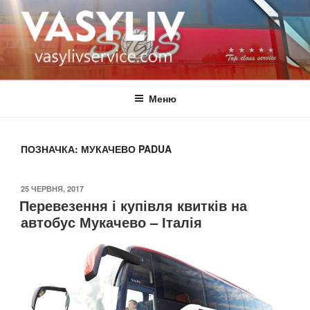
Перейти
до
вмісту
ВАСИЛІВ
автобус Україна Італія
Меню
ПОЗНАЧКА:
МУКАЧЕВО PADUA
ОПУБЛІКОВАНО
25 ЧЕРВНЯ, 2017
Перевезення і купівля квитків на
автобус Мукачево – Італія