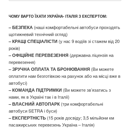
запитом:
ЧОМУ ВАРТО ЇХАТИ УКРАЇНА- ІТАЛІЯ З ЕКСПЕРТОМ:
– БЕЗПЕКА
(наші комфортабельні автобуси проходять
щотижневий технічний огляд)
– КРАЩІ СПЕЦІАЛІСТИ
(у нас 9 водіїв зі стажем від 20
років)
– ОФІЦІЙНЕ ПЕРЕВЕЗЕННЯ
(державна ліцензія на
перевезення)
– ЗРУЧНА ОПЛАТА ТА БРОНЮВАННЯ
(Ви можете
оплатити нам безготівкою на рахунок або на місці вже в
автобусі)
– КОМАНДА ПІДТРИМКИ
(Ви можете зв’язатись з
нами, як в Україні так і в Італії)
– ВЛАСНИЙ АВТОПАРК
(три комфортабельні
автобуси SETRA і буси)
– ЕКСПЕРТНІСТЬ
(15 років досвіду; 3,5 мільйони км
пасажирських перевезень Україна – Італія)