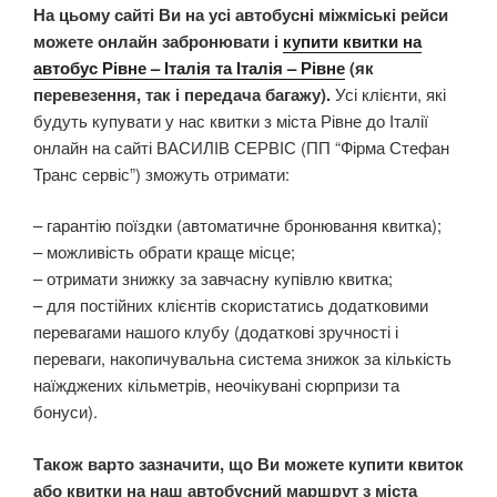
На цьому сайті Ви на усі автобусні міжміські рейси
можете онлайн забронювати і
купити квитки на
автобус Рівне – Італія та Італія – Рівне
(як
перевезення, так і передача багажу).
Усі клієнти, які
будуть купувати у нас квитки з міста Рівне до Італії
онлайн на сайті ВАСИЛІВ СЕРВІС (ПП “Фірма Стефан
Транс сервіс”) зможуть отримати:
– гарантію поїздки (автоматичне бронювання квитка);
– можливість обрати краще місце;
– отримати знижку за завчасну купівлю квитка;
– для постійних клієнтів скористатись додатковими
перевагами нашого клубу (додаткові зручності і
переваги, накопичувальна система знижок за кількість
наїжджених кільметрів, неочікувані сюрпризи та
бонуси).
Також варто зазначити, що Ви можете купити квиток
або квитки на наш автобусний маршрут з міста