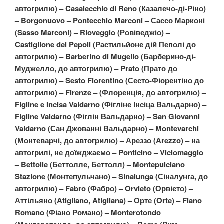
автогрилю) – Casalecchio di Reno (Казалечо-ді-Ріно)
– Borgonuovo – Pontecchio Marconi – Сассо Марконі
(Sasso Marconi) – Rioveggio (Ровіведжіо) –
Castiglione dei Pepoli (Растильйоне дій Пеполі до
автогрилю) – Barberino di Mugello (Барберино-ді-
Муджелло, до автогрилю) – Prato (Прато до
автогрилю) – Sesto Fiorentino (Сесто-Фіорентіно до
автогрилю) – Firenze – (Флоренція, до автогрилю) –
Figline e Incisa Valdarno (Фігліне Інсіца Вальдарно) –
Figline Valdarno (Фіглін Вальдарно) – San Giovanni
Valdarno (Сан Джованні Вальдарно) – Montevarchi
(Монтеварчі, до автогрилю) – Ареззо (Arezzo) – на
автогрилі, не доїжджаємо – Ponticino – Viciomaggio
– Bettolle (Беттолле, Беттолл) – Montepulciano
Stazione (Монтепульчано) – Sinalunga (Сіналунга, до
автогрилю) – Fabro (Фабро) – Orvieto (Орвієто) –
Аттільяно (Atigliano, Atigliana) – Орте (Orte) – Fiano
Romano (Фіано Романо) – Monterotondo