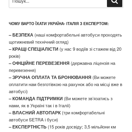
за
запитом:
ЧОМУ ВАРТО ЇХАТИ УКРАЇНА- ІТАЛІЯ З ЕКСПЕРТОМ:
– БЕЗПЕКА
(наші комфортабельні автобуси проходять
щотижневий технічний огляд)
– КРАЩІ СПЕЦІАЛІСТИ
(у нас 9 водіїв зі стажем від 20
років)
– ОФІЦІЙНЕ ПЕРЕВЕЗЕННЯ
(державна ліцензія на
перевезення)
– ЗРУЧНА ОПЛАТА ТА БРОНЮВАННЯ
(Ви можете
оплатити нам безготівкою на рахунок або на місці вже в
автобусі)
– КОМАНДА ПІДТРИМКИ
(Ви можете зв’язатись з
нами, як в Україні так і в Італії)
– ВЛАСНИЙ АВТОПАРК
(три комфортабельні
автобуси SETRA і буси)
– ЕКСПЕРТНІСТЬ
(15 років досвіду; 3,5 мільйони км