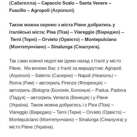
(Сабателла) – Capaccio Scalo – Santa Venere –
Fuscillo – Agropoli (Агрополі)
Також можна окремо з міста Рівне добратись у
італійські міста: Pisa (Піза) – Viareggio (Віареджо) –
Terni (Терні) – Orvieto (Орвієто) – Montepulciano
(Монтепунчіано) – Sinalunga (Сіналунга).
Так само кожної неділі ми їдемо назад з Італії у місто
Рівне. Ми веземо Вас з Італії за маршрутом: Agropoli
(Агрополі) – Salerno (Салерно) – Napoli (Неаполь) –
Roma (Рим) – автогриль Firenze (Флоренція) –
автогриль (Bologna (Болонія, Болонья) – Padua, Padova
(Падуя) – автогриль Venezia (Венеція) і у Рівне
(Україна). Також можна добратись і з Pisa (Піза) –
Viareggio (Віареджо) – Terni (Терні) – Orvieto (Орвієто) –
Montepulciano (Монтепунчіано) – Sinalunga (Сіналунга) у
місто Рівне (Україна).