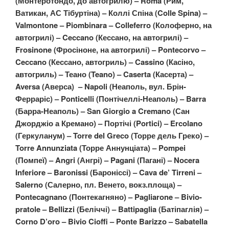
(Монтеротондо, до автогрилю) – Roma (Рим,
Ватикан, АС Тібуртіна) – Коллі Спіна (Colle Spina) –
Valmontone – Piombinara – Colleferro (Колоферно, на
автогрилі) – Ceccano (Кессано, на автогрилі) –
Frosinone (Фросіноне, на автогрилі) – Pontecorvo –
Ceccano (Кессано, автогриль) – Cassino (Касіно,
автогриль) – Теано (Teano) – Caserta (Касерта) –
Aversa (Аверса) – Napoli (Неаполь, вул. Брін-
Ферраріс) – Ponticelli (Понтічеллі-Неаполь) – Barra
(Барра-Неаполь) – San Giorgio a Cremano (Сан
Джорджіо а Кремано) – Портічі (Portici) – Ercolano
(Геркуланум) – Torre del Greco (Торре дель Греко) –
Torre Annunziata (Торре Аннунціата) – Pompei
(Помпеї) – Angri (Ангрі) – Pagani (Пагані) – Nocera
Inferiore – Baronissi (Бароніссі) – Cava de’ Tirreni –
Salerno (Салерно, пл. Венето, вокз.площа) –
Pontecagnano (Понтекагняно) – Pagliarone – Bivio-
pratole – Bellizzi (Беліччі) – Battipaglia (Батіпаглія) –
Corno D’oro – Bivio Cioffi – Ponte Barizzo – Sabatella