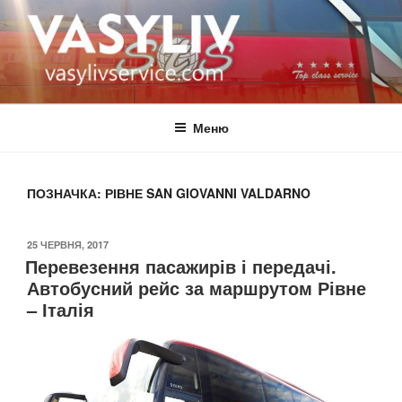
Перейти
до
вмісту
ВАСИЛІВ
автобус Україна Італія
Меню
ПОЗНАЧКА:
РІВНЕ SAN GIOVANNI VALDARNO
ОПУБЛІКОВАНО
25 ЧЕРВНЯ, 2017
Перевезення пасажирів і передачі.
Автобусний рейс за маршрутом Рівне
– Італія