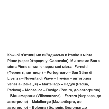
Кожної п’ятниці ми виїжджаємо в Італію з міста
Рівне (через Угорщину, Словенію). Ми веземо Вас з
міста Рівне в Італію через такі міста: Fernetti
(Фернетті, митниця) – Portogruaro – San Stino di
Livenza – Noventa di Piave – Treviso – автогриль
Venezia (Венеція) – Martellago – Падуя (Padua,
Padova) – Monselice – Rovigo (Ровіго, до автогрилю)
– Вільямарзана (Villamarzana) – Ferrara (Феррара, до
автогрилю) – Malalbergo (Малалберго, до
автогрилю) – Bologna (Болонія, Болонья до