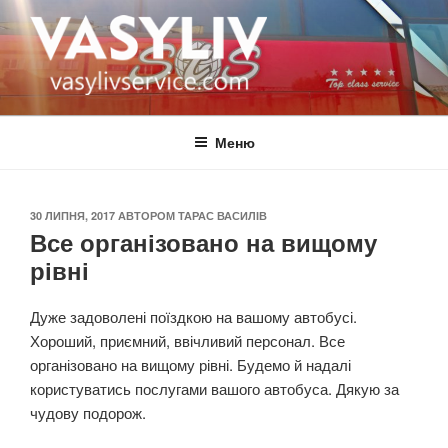
Перейти
до
вмісту
ВАСИЛІВ
автобус Україна Італія
Меню
ОПУБЛІКОВАНО
30 ЛИПНЯ, 2017
АВТОРОМ
ТАРАС ВАСИЛІВ
Все організовано на вищому
рівні
Дуже задоволені поїздкою на вашому автобусі.
Хороший, приємний, ввічливий персонал. Все
організовано на вищому рівні. Будемо й надалі
користуватись послугами вашого автобуса. Дякую за
чудову подорож.