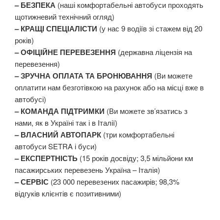
– БЕЗПЕКА
(наші комфортабельні автобуси проходять
щотижневий технічний огляд)
– КРАЩІ СПЕЦІАЛІСТИ
(у нас 9 водіїв зі стажем від 20
років)
– ОФІЦІЙНЕ ПЕРЕВЕЗЕННЯ
(державна ліцензія на
перевезення)
– ЗРУЧНА ОПЛАТА ТА БРОНЮВАННЯ
(Ви можете
оплатити нам безготівкою на рахунок або на місці вже в
автобусі)
– КОМАНДА ПІДТРИМКИ
(Ви можете зв’язатись з
нами, як в Україні так і в Італії)
– ВЛАСНИЙ АВТОПАРК
(три комфортабельні
автобуси SETRA і буси)
– ЕКСПЕРТНІСТЬ
(15 років досвіду; 3,5 мільйони км
пасажирських перевезень Україна – Італія)
– СЕРВІС
(23 000 перевезених пасажирів; 98,3%
відгуків клієнтів є позитивними)