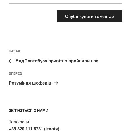
Навігація
Попередній
НАЗАД
записів
запис:
Водії автобуса привітно прийняли нас
Наступний
ВПЕРЕД
запис
Розуміння шоферів
ЗВ’ЯЖІТЬСЯ З НАМИ
Телефони
+39 320 111 8231 (Італія)